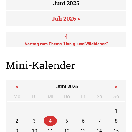
Juni 2025
Juli 2025 >
4
Vortrag zum Thema "Honig- und Wildbienen"
Mini-Kalender
<
Juni 2025
>
Mo
Di
Mi
Do
Fr
Sa
So
ntag
enstag
ttwoch
nnerstag
eitag
mstag
nntag
1
2
3
4
5
6
7
8
9
10
11
12
13
14
15