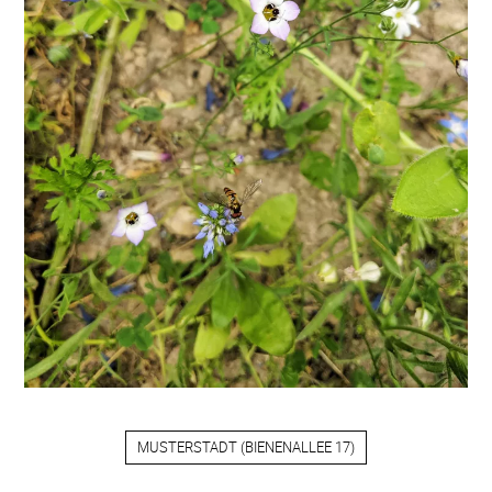
MUSTERSTADT
(
BIENENALLEE 17
)