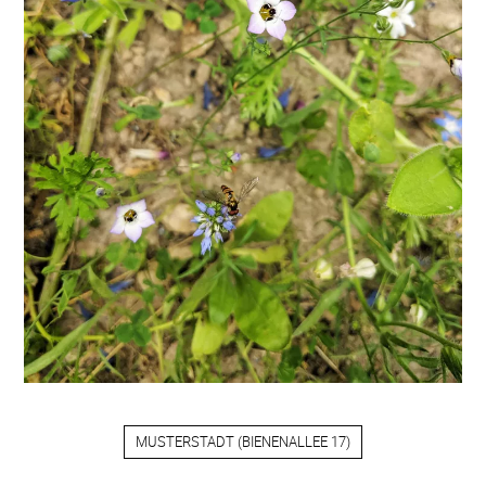
MUSTERSTADT
(
BIENENALLEE 17
)