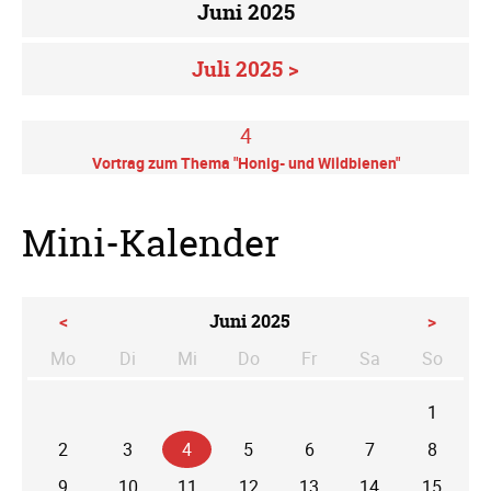
Juni 2025
Juli 2025 >
4
Vortrag zum Thema "Honig- und Wildbienen"
Mini-Kalender
<
Juni 2025
>
Mo
Di
Mi
Do
Fr
Sa
So
ntag
enstag
ttwoch
nnerstag
eitag
mstag
nntag
1
2
3
4
5
6
7
8
9
10
11
12
13
14
15