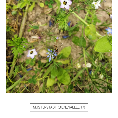
MUSTERSTADT
(
BIENENALLEE 17
)