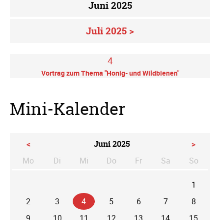
Juni 2025
Juli 2025 >
4
Vortrag zum Thema "Honig- und Wildbienen"
Mini-Kalender
<
Juni 2025
>
Mo
Di
Mi
Do
Fr
Sa
So
ntag
enstag
ttwoch
nnerstag
eitag
mstag
nntag
1
2
3
4
5
6
7
8
9
10
11
12
13
14
15