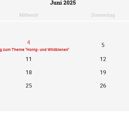
Juni 2025
Mi
ttwoch
Do
nnerstag
4
5
ag zum Thema "Honig- und Wildbienen"
11
12
18
19
25
26