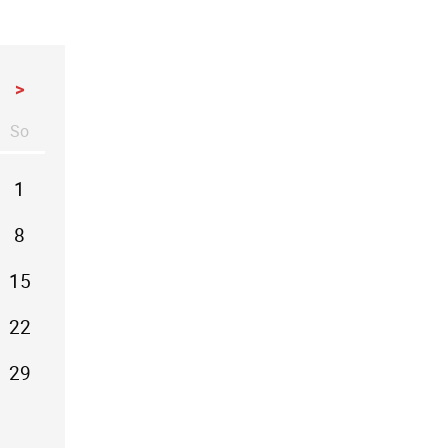
>
So
stag
nntag
1
8
15
22
29