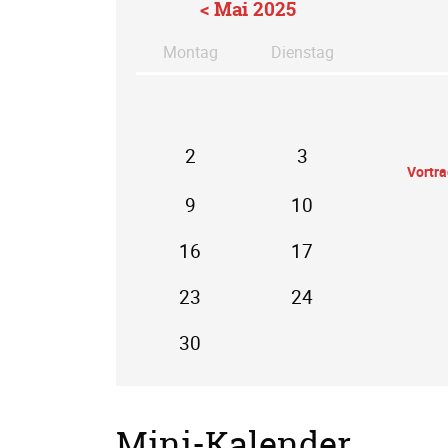
< Mai 2025
Mo
ntag
Di
enstag
2
3
Vortr
9
10
16
17
23
24
30
Mini-Kalender