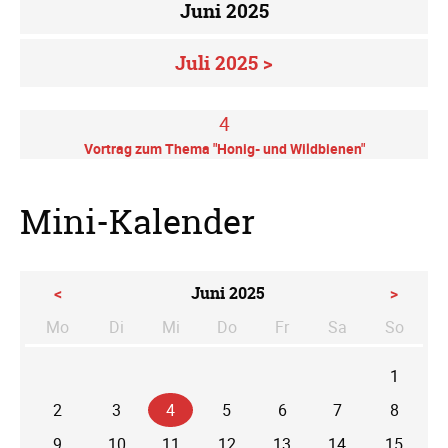
Juni 2025
Juli 2025 >
4
Vortrag zum Thema "Honig- und Wildbienen"
Mini-Kalender
<
Juni 2025
>
Mo
Di
Mi
Do
Fr
Sa
So
ntag
enstag
ttwoch
nnerstag
eitag
mstag
nntag
1
2
3
4
5
6
7
8
9
10
11
12
13
14
15