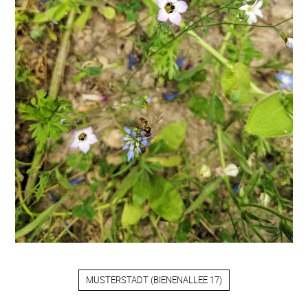
MUSTERSTADT
(
BIENENALLEE 17
)