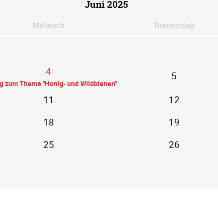
Juni 2025
Mi
ttwoch
Do
nnerstag
4
5
ag zum Thema "Honig- und Wildbienen"
11
12
18
19
25
26