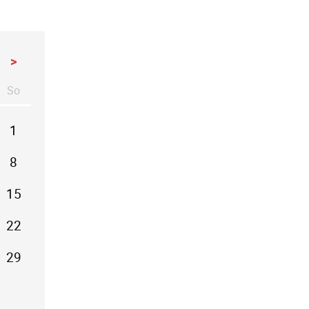
>
So
stag
nntag
1
8
15
22
29