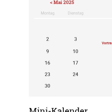
< Mai 2025
Mo
ntag
Di
enstag
2
3
Vortr
9
10
16
17
23
24
30
Mini-Kalender