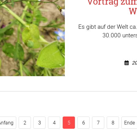
Vortrag zu
W
Es gibt auf der Welt c
30.000 unters
20
Anfang
2
3
4
5
6
7
8
Ende