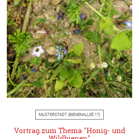
MUSTERSTADT
(
BIENENALLEE 17
)
Vortrag zum Thema "Honig- und
Wildbienen"