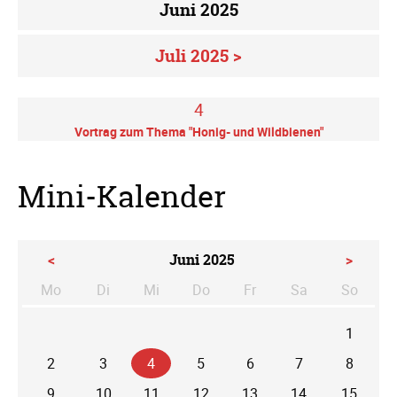
Juni 2025
Juli 2025 >
4
Vortrag zum Thema "Honig- und Wildbienen"
Mini-Kalender
<
Juni 2025
>
Mo
Di
Mi
Do
Fr
Sa
So
ntag
enstag
ttwoch
nnerstag
eitag
mstag
nntag
1
2
3
4
5
6
7
8
9
10
11
12
13
14
15