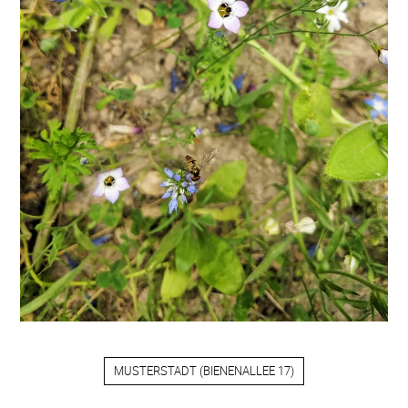
MUSTERSTADT
(
BIENENALLEE 17
)