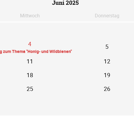
Juni 2025
Mi
ttwoch
Do
nnerstag
4
5
ag zum Thema "Honig- und Wildbienen"
11
12
18
19
25
26