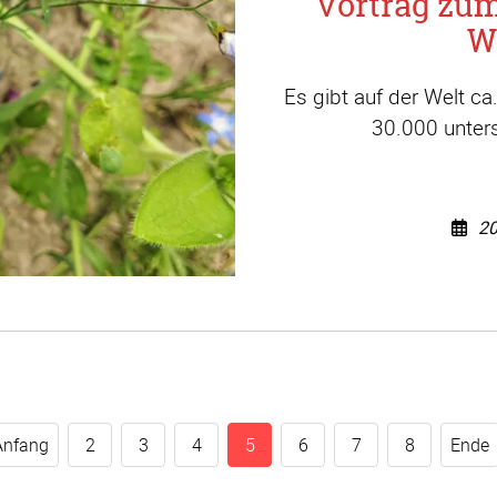
Vortrag zu
W
Es gibt auf der Welt c
30.000 unters
20
Anfang
2
3
4
5
6
7
8
Ende