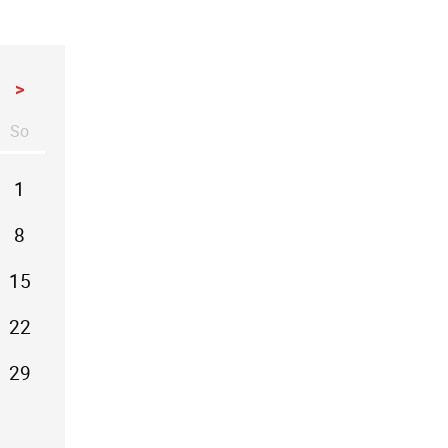
>
So
stag
nntag
1
8
15
22
29