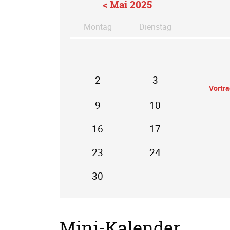
< Mai 2025
Mo
ntag
Di
enstag
2
3
Vortr
9
10
16
17
23
24
30
Mini-Kalender