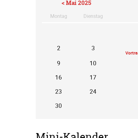
< Mai 2025
Mo
ntag
Di
enstag
2
3
Vortr
9
10
16
17
23
24
30
Mini-Kalender