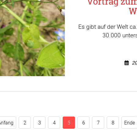
Vortrag zu
W
Es gibt auf der Welt c
30.000 unters
20
Anfang
2
3
4
5
6
7
8
Ende