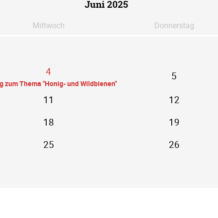
Juni 2025
Mi
ttwoch
Do
nnerstag
4
5
ag zum Thema "Honig- und Wildbienen"
11
12
18
19
25
26