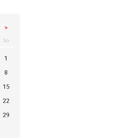
>
So
stag
nntag
1
8
15
22
29