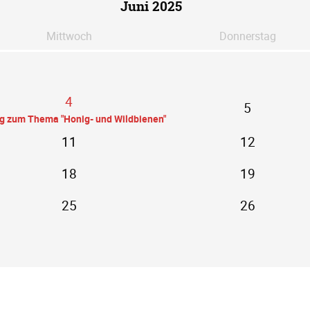
Juni 2025
Mi
ttwoch
Do
nnerstag
4
5
ag zum Thema "Honig- und Wildbienen"
11
12
18
19
25
26