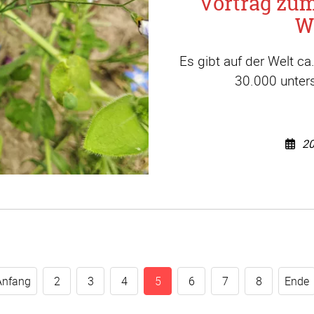
Vortrag zu
W
Es gibt auf der Welt c
30.000 unters
20
Anfang
2
3
4
5
6
7
8
Ende