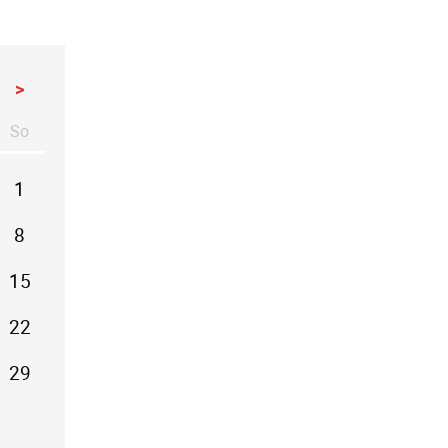
>
So
stag
nntag
1
8
15
22
29