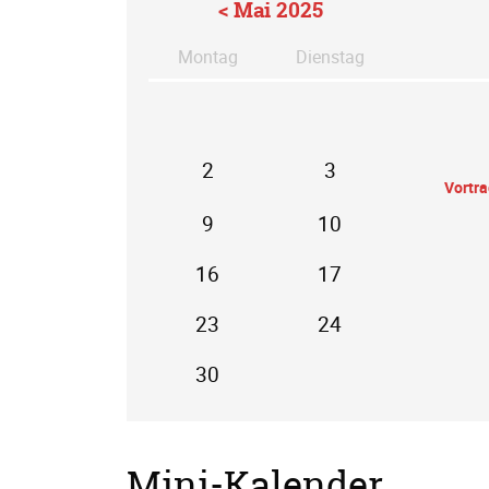
< Mai 2025
Mo
ntag
Di
enstag
2
3
Vortr
9
10
16
17
23
24
30
Mini-Kalender