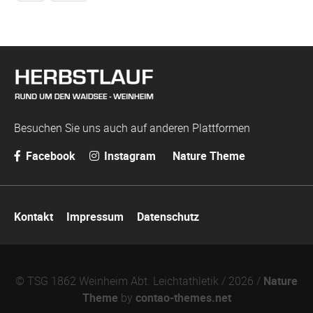
Besuchen Sie uns auch auf anderen Plattformen
Facebook
Instagram
Nature Theme
Navigation
Kontakt
Impressum
Datenschutz
überspringen
© TSG 1862 Weinheim Abt. Leichtathletik / 2026 /
Nature
Theme
by
contao-themes.net