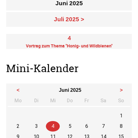
Juni 2025
Juli 2025 >
4
Vortrag zum Thema "Honig- und Wildbienen"
Mini-Kalender
<
Juni 2025
>
Mo
Di
Mi
Do
Fr
Sa
So
ntag
enstag
ttwoch
nnerstag
eitag
mstag
nnta
1
2
3
4
5
6
7
8
9
10
11
12
13
14
15