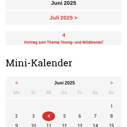
Juni 2025
Juli 2025 >
4
Vortrag zum Thema "Honig- und Wildbienen"
Mini-Kalender
<
Juni 2025
>
Mo
Di
Mi
Do
Fr
Sa
So
ntag
enstag
ttwoch
nnerstag
eitag
mstag
nnta
1
2
3
4
5
6
7
8
9
10
11
12
13
14
15