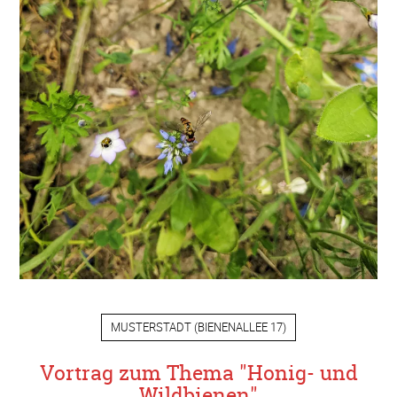
MUSTERSTADT
(
BIENENALLEE 17
)
Vortrag zum Thema "Honig- und
Wildbienen"