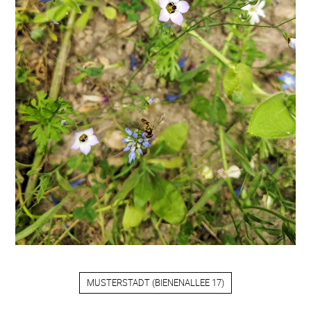
MUSTERSTADT
(
BIENENALLEE 17
)