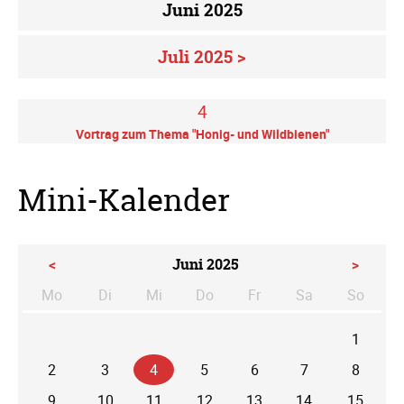
Juni 2025
Juli 2025 >
4
Vortrag zum Thema "Honig- und Wildbienen"
Mini-Kalender
<
Juni 2025
>
Mo
Di
Mi
Do
Fr
Sa
So
ntag
enstag
ttwoch
nnerstag
eitag
mstag
nntag
1
2
3
4
5
6
7
8
9
10
11
12
13
14
15