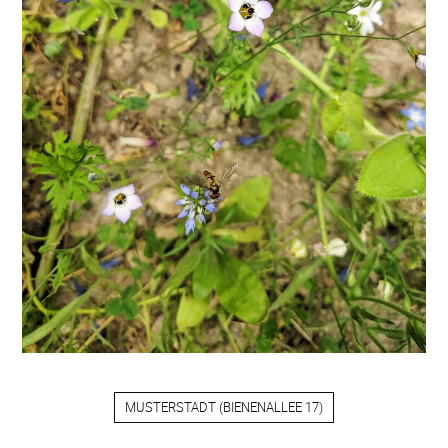
MUSTERSTADT
(
BIENENALLEE 17
)