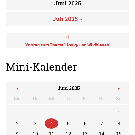
Juni 2025
Juli 2025 >
4
Vortrag zum Thema "Honig- und Wildbienen"
Mini-Kalender
<
Juni 2025
>
Mo
Di
Mi
Do
Fr
Sa
So
ntag
enstag
ttwoch
nnerstag
eitag
mstag
nntag
1
2
3
4
5
6
7
8
9
10
11
12
13
14
15