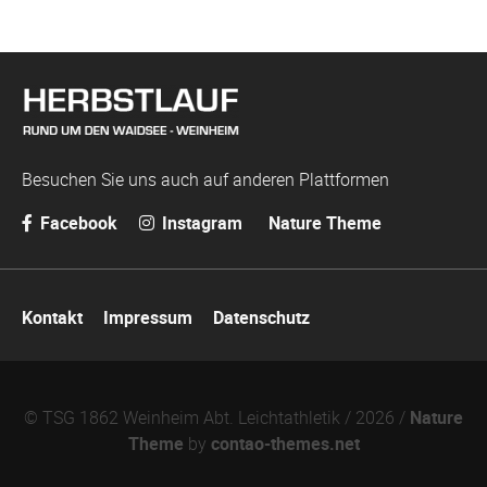
Besuchen Sie uns auch auf anderen Plattformen
Facebook
Instagram
Nature Theme
Navigation
Kontakt
Impressum
Datenschutz
überspringen
© TSG 1862 Weinheim Abt. Leichtathletik / 2026 /
Nature
Theme
by
contao-themes.net