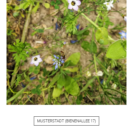
MUSTERSTADT
(
BIENENALLEE 17
)