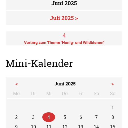
Juni 2025
Juli 2025 >
4
Vortrag zum Thema "Honig- und Wildbienen"
Mini-Kalender
<
Juni 2025
>
Mo
Di
Mi
Do
Fr
Sa
So
ntag
enstag
ttwoch
nnerstag
eitag
mstag
nntag
1
2
3
4
5
6
7
8
9
10
11
12
13
14
15