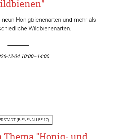
ildbienen"
a. neun Honigbienenarten und mehr als
chiedliche Wildbienenarten.
26-12-04 10:00–14:00
ERSTADT
(
BIENENALLEE 17
)
m Thema "Honig- und