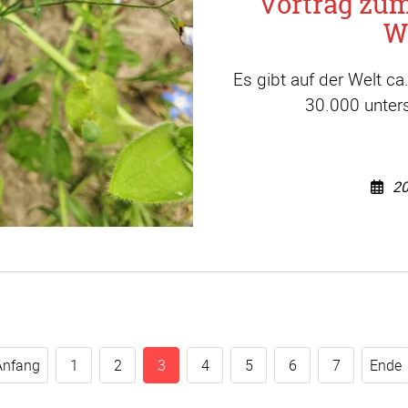
Vortrag zu
W
Es gibt auf der Welt c
30.000 unters
20
Anfang
1
2
3
4
5
6
7
Ende