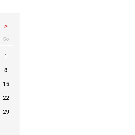
>
So
stag
nntag
1
8
15
22
29