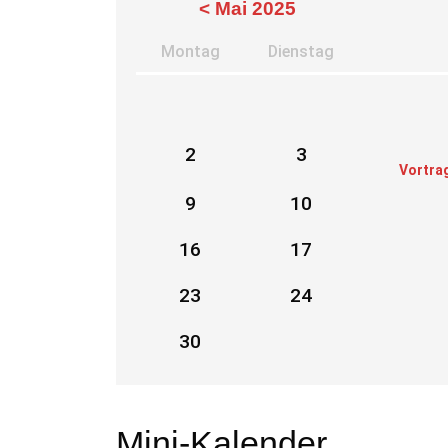
< Mai 2025
Mo
ntag
Di
enstag
2
3
Vortra
9
10
16
17
23
24
30
Mini-Kalender