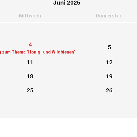
Juni 2025
Mi
ttwoch
Do
nnerstag
4
5
g zum Thema "Honig- und Wildbienen"
11
12
18
19
25
26