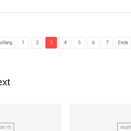
Anfang
1
2
3
4
5
6
7
Ende
ext
EE 17
)
MUST