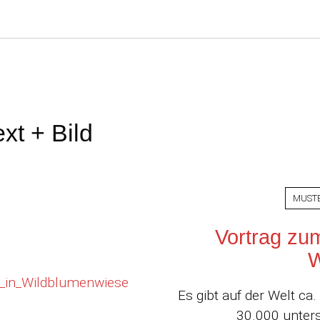
ext + Bild
MUST
Vortrag zu
W
Es gibt auf der Welt c
30.000 unters