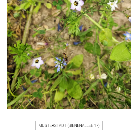
MUSTERSTADT
(
BIENENALLEE 17
)