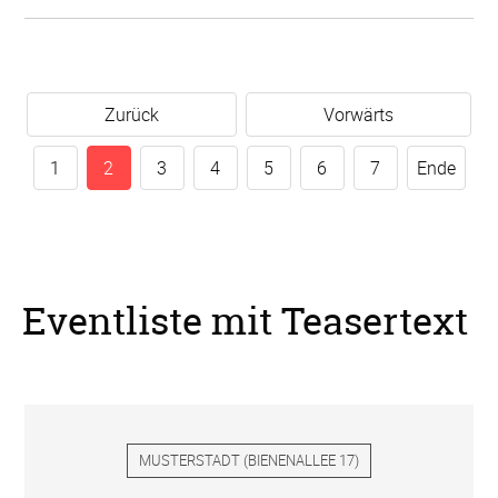
Zurück
Vorwärts
1
2
3
4
5
6
7
Ende
Eventliste mit Teasertext
MUSTERSTADT
(
BIENENALLEE 17
)