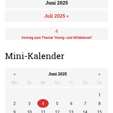
Juni 2025
Juli 2025 >
4
Vortrag zum Thema "Honig- und Wildbienen"
Mini-Kalender
<
Juni 2025
>
Mo
Di
Mi
Do
Fr
Sa
So
ntag
enstag
ttwoch
nnerstag
eitag
mstag
nntag
1
2
3
4
5
6
7
8
9
10
11
12
13
14
15