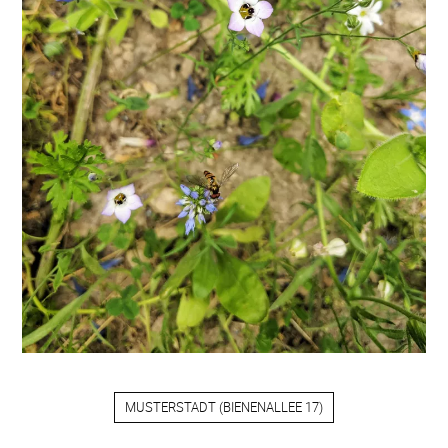
MUSTERSTADT
(
BIENENALLEE 17
)