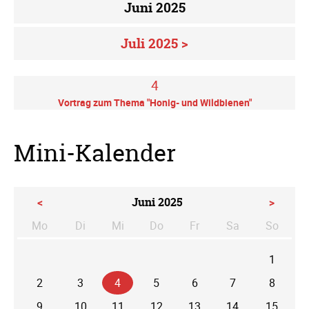
Juni 2025
Juli 2025 >
4
Vortrag zum Thema "Honig- und Wildbienen"
Mini-Kalender
<
Juni 2025
>
Mo
Di
Mi
Do
Fr
Sa
So
ntag
enstag
ttwoch
nnerstag
eitag
mstag
nntag
1
2
3
4
5
6
7
8
9
10
11
12
13
14
15